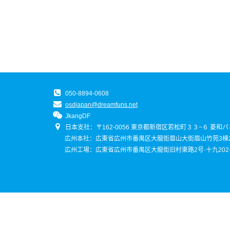
050-8894-0608
osdjapan@dreamfuns.net
JkangDF
日本支社：〒162-0056 東京都新宿区若松町３３−６ 菱和
広州本社：広東省広州市番禺区大龍街眉山大街眉山竹苑3棟2
広州工場：広東省広州市番禺区大龍街旧村東路2号·十九202-