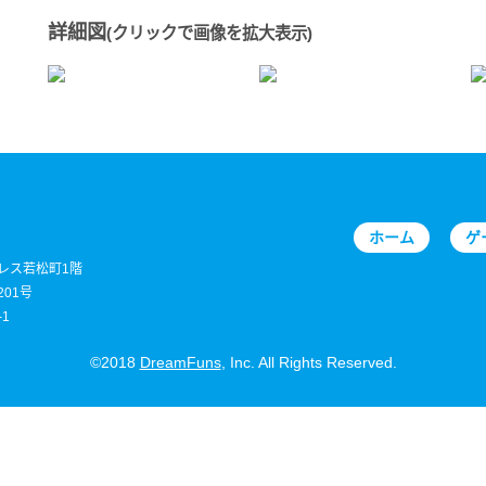
詳細図
(クリックで画像を拡大表示)
ホーム
ゲ
パレス若松町1階
01号
1
©2018
DreamFuns
, Inc. All Rights Reserved.