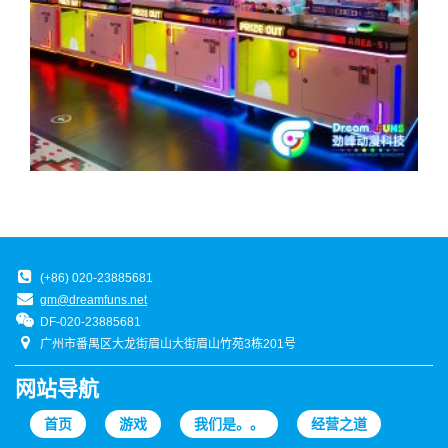
(+86) 020-23885681
gm@dreamfuns.net
DF-020-23885681
广州市番禺区大龙街眉山大街眉山竹苑3栋201号
网站导航
首页
游戏
我们是。。
经营之道