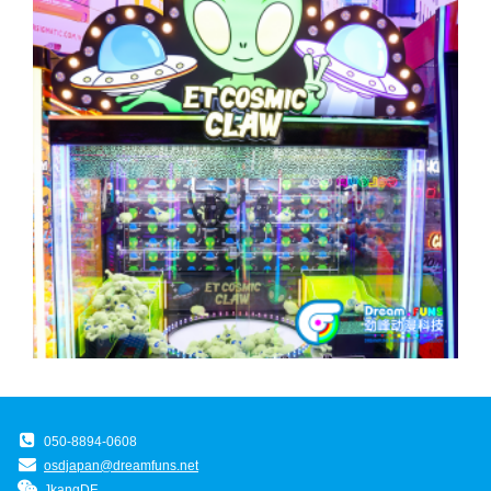
050-8894-0608
osdjapan@dreamfuns.net
JkangDF