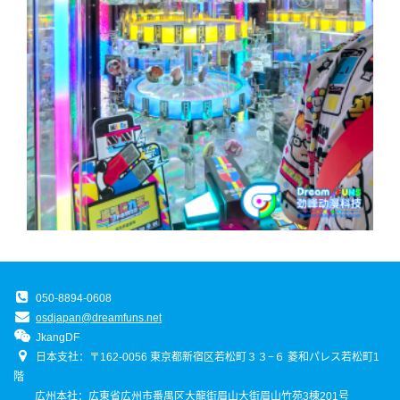
050-8894-0608
osdjapan@dreamfuns.net
JkangDF
日本支社：〒162-0056 東京都新宿区若松町３３−６ 菱和パレス若松町1
階
広州本社：広東省広州市番禺区大龍街眉山大街眉山竹苑3棟201号