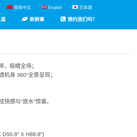
简体中文
English
日本語
之道
新鲜事
想约我们吗？
带，吸睛全场；
身 360°全景呈现；
快感与“放水”惊喜。
50.8″ X H88.8″)