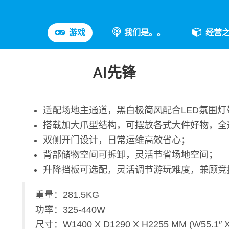
游戏
我们是。。
经营
AI先锋
适配场地主通道，黑白极简风配合LED氛围灯
搭载加大爪型结构，可摆放各式大件好物，全透机
双侧开门设计，日常运维高效省心；
背部储物空间可拆卸，灵活节省场地空间；
升降挡板可选配，灵活调节游玩难度，兼顾竞技
重量：281.5KG
功率：325-440W
尺寸：W1400 X D1290 X H2255 MM (W55.1″ X D