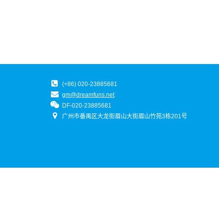
(+86) 020-23885681
gm@dreamfuns.net
DF-020-23885681
广州市番禺区大龙街眉山大街眉山竹苑3栋201号