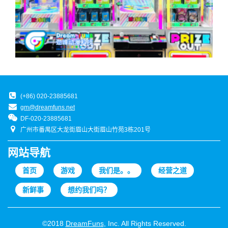
(+86) 020-23885681
gm@dreamfuns.net
DF-020-23885681
广州市番禺区大龙街眉山大街眉山竹苑3栋201号
网站导航
首页
游戏
我们是。。
经营之道
新鲜事
想约我们吗？
©2018
DreamFuns
, Inc. All Rights Reserved.