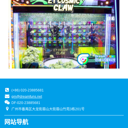
(+86) 020-23885681
gm@dreamfuns.net
DF-020-23885681
广州市番禺区大龙街眉山大街眉山竹苑3栋201号
网站导航