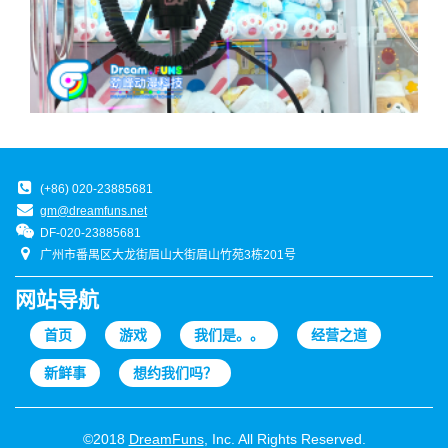
(+86) 020-23885681
gm@dreamfuns.net
DF-020-23885681
广州市番禺区大龙街眉山大街眉山竹苑3栋201号
网站导航
首页
游戏
我们是。。
经营之道
新鲜事
想约我们吗？
©2018
DreamFuns
, Inc. All Rights Reserved.