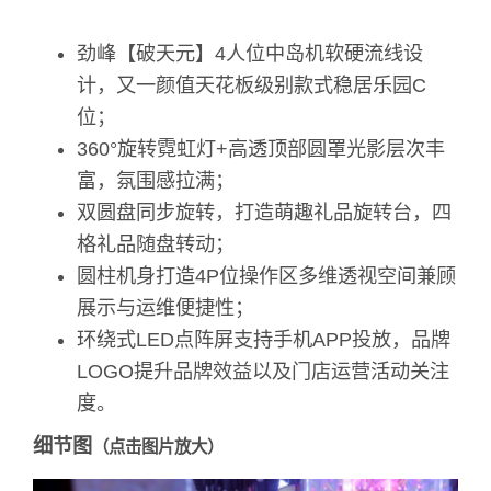
劲峰【破天元】4人位中岛机软硬流线设
计，又一颜值天花板级别款式稳居乐园C
位；
360°旋转霓虹灯+高透顶部圆罩光影层次丰
富，氛围感拉满；
双圆盘同步旋转，打造萌趣礼品旋转台，四
格礼品随盘转动；
圆柱机身打造4P位操作区多维透视空间兼顾
展示与运维便捷性；
环绕式LED点阵屏支持手机APP投放，品牌
LOGO提升品牌效益以及门店运营活动关注
度。
细节图
（点击图片放大）