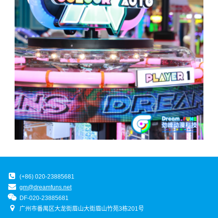
(+86) 020-23885681
gm@dreamfuns.net
DF-020-23885681
广州市番禺区大龙街眉山大街眉山竹苑3栋201号